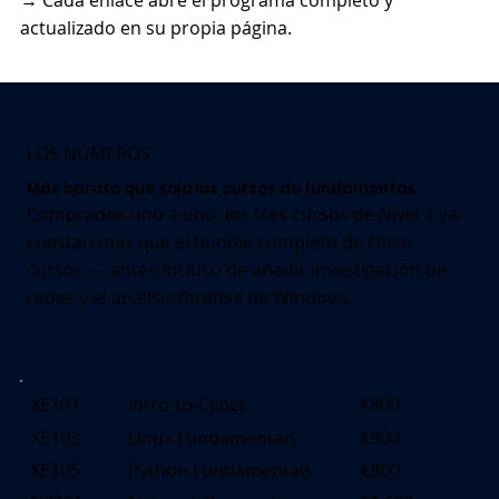
actualizado en su propia página.
LOS NÚMEROS
Más barato que solo los cursos de fundamentos.
Comprados uno a uno, los tres cursos de Nivel 1 ya
cuestan más que el bundle completo de cinco
cursos — antes incluso de añadir investigación de
redes y el análisis forense de Windows.
XE101
Intro-to-Cyber
€800
XE103
Linux Fundamentals
€800
XE105
Python Fundamentals
€800