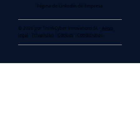
Página de LinkedIn de Empresa
© 2026 por ThinkCyber Innovations SL ·
Aviso
legal
·
Privacidad
·
Cookies
·
Condiciones