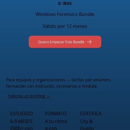
€
1800
Windows Forensics Bundle
Válido por 12 meses
Quiero Empezar Este Bundle
Para equipos y organizaciones — tarifas por volumen,
formación con instructor, escenarios a medida.
Solicita un briefing →
ESFUERZO
FORMATO
CERTIFICA
6-9 MESES
A tu ritmo
City &
200h+ con
o con
Guilds