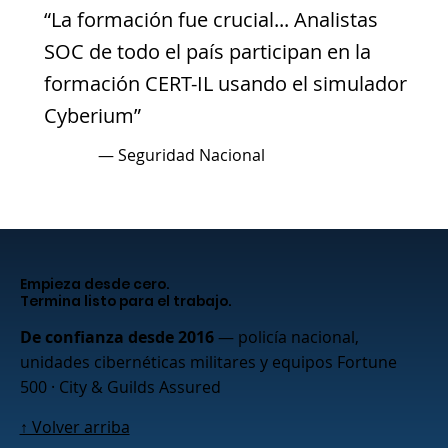
“La formación fue crucial... Analistas
SOC de todo el país participan en la
formación CERT-IL usando el simulador
Cyberium”
— Seguridad Nacional
Empieza desde cero.
Termina listo para el trabajo.
De confianza desde 2016
— policía nacional,
unidades cibernéticas militares y equipos Fortune
500 · City & Guilds Assured
↑ Volver arriba