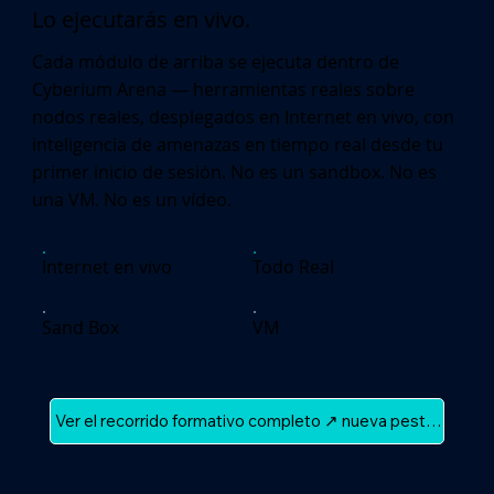
Lo ejecutarás en vivo.
Cada módulo de arriba se ejecuta dentro de
Cyberium Arena — herramientas reales sobre
nodos reales, desplegados en Internet en vivo, con
inteligencia de amenazas en tiempo real desde tu
primer inicio de sesión. No es un sandbox. No es
una VM. No es un vídeo.
Internet en vivo
Todo Real
Sand Box
VM
Ver el recorrido formativo completo ↗ nueva pestaña