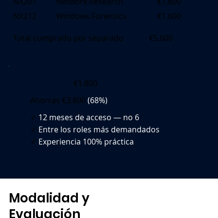
NX201
Network Research
€1.600
NX212
Windows Forensics
€1.600
Total comprado por separado
€5.600
€1.800
Ahorras €3.800
(68%)
✓
12 meses de acceso — no 6
✓
Entre los roles más demandados
✓
Experiencia 100% práctica
Modalidad y
Evaluación