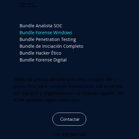
Paquetes
Todo en Uno
Bundle Analista SOC
Bundle Forense Windows
Bundle Penetration Testing
Bundle de Iniciación Completo
Bundle Hacker Ético
Bundle Forense Digital
Todos los precios de este sitio web incluyen IVA —
precio final para compras individuales. Los acuerdos
con equipos y organizaciones se facturan aparte, con
el IVA aplicado según cada caso.
Contactar
+34 936.943.543