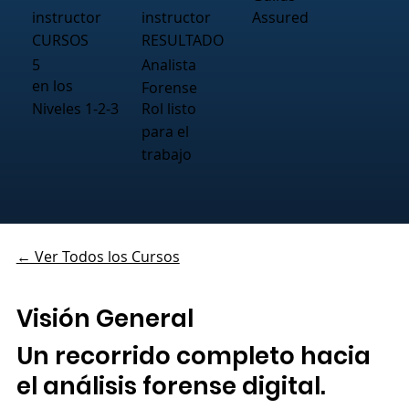
instructor
instructor
Assured
CURSOS
RESULTADO
5
Analista
en los
Forense
Niveles 1-2-3
Rol listo
para el
trabajo
← Ver Todos los Cursos
Visión General
Un recorrido completo hacia
el análisis forense digital.