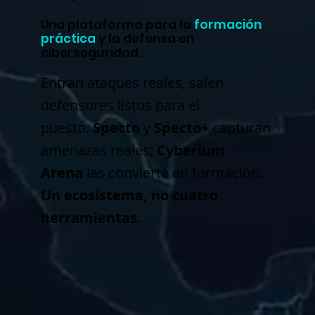
Una plataforma para la
formación
práctica
y la defensa en
ciberseguridad.
Entran ataques reales, salen
defensores listos para el
puesto.
Specto
y
Specto+
capturan
amenazas reales;
Cyberium
Arena
las convierte en formación.
Un ecosistema, no cuatro
herramientas.