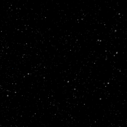
PARA EL FORMADOR Y OPERADOR
Simulador de Ciberseguridad
l centro de mando de la academia —
entornos reales, inteligencia de amenazas
en vivo y control total de cada unidad y
estudiante.
Ver el simulador
→
CYBERIUM ARENA
PARA EL ESTUDIANTE
Ruta de Aprendizaje
Un itinerario estructurado de principiante
a profesional — laboratorios, escenarios
reales, certificación City & Guilds y un