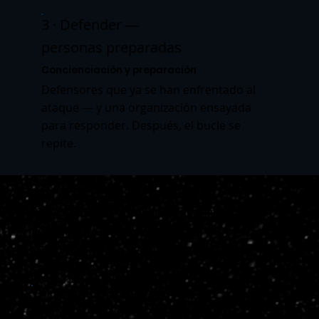
3 · Defender —
personas preparadas
Concienciación y preparación
Defensores que ya se han enfrentado al
ataque — y una organización ensayada
para responder. Después, el bucle se
repite.
Explorar la plataforma
Cuatro piezas. Una puerta para empezar.
Dos caras de Cyberium Arena y el motor
Specto de doble alcance que la alimenta —
cada una con su propia página.
CYBERIUM ARENA