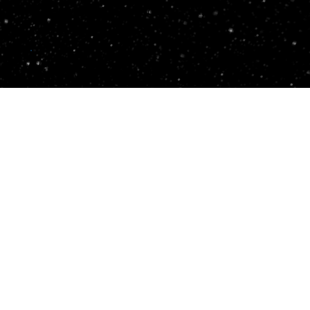
entorno de competición global.
Recorrer la ruta
→
EL MOTOR SPECTO
EL EXTERIOR · INTERNET
Specto
Inteligencia de amenazas mundial y en vivo
que se investiga de forma práctica —
ataques reales en el momento en que
ocurren, explicados por IA en su idioma.
Descubrir Specto →
EL MOTOR SPECTO
EL INTERIOR · SU RED
Specto+