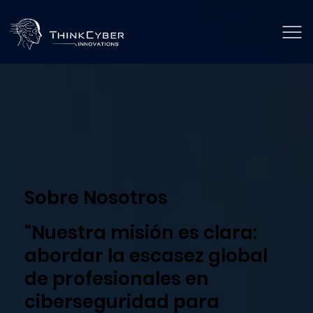
Sobre Nosotros
“Nuestra misión es clara:
abordar la escasez global
de profesionales en
ciberseguridad para