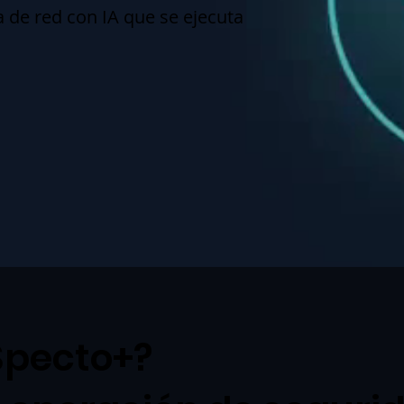
 de red con IA que se ejecuta
Specto+?