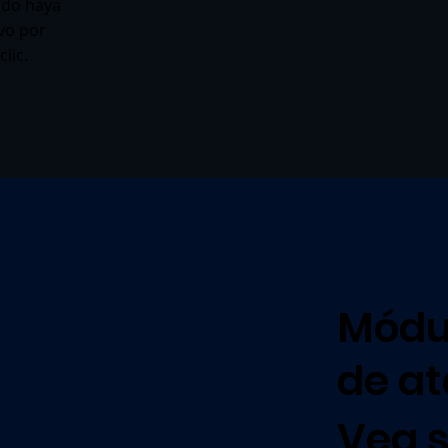
ndo haya
ivo por
lic.
Módul
de a
Vea s