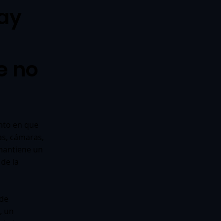
hay
e no
nto en que
as, cámaras,
 mantiene un
 de la
 de
, un