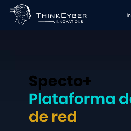
In
Specto+
Plataforma d
de red