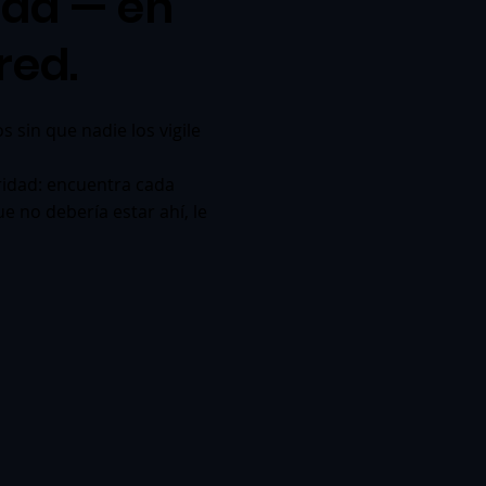
dad — en
red.
 sin que nadie los vigile
uridad: encuentra cada
e no debería estar ahí, le