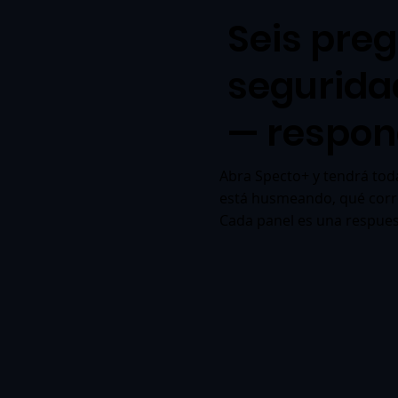
Seis pre
segurida
— respon
Abra Specto+ y tendrá toda
está husmeando, qué corre
Cada panel es una respuest