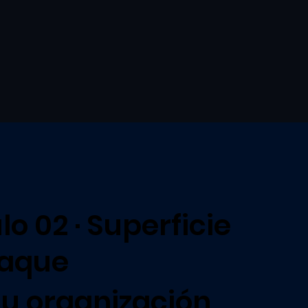
o 02 · Superficie
taque
u organización