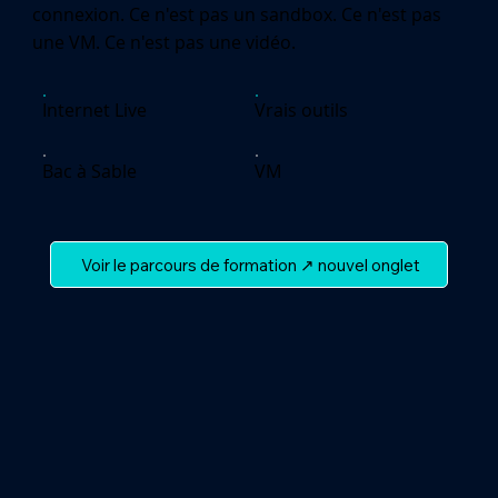
connexion. Ce n'est pas un sandbox. Ce n'est pas
une VM. Ce n'est pas une vidéo.
Internet Live
Vrais outils
Bac à Sable
VM
Voir le parcours de formation ↗ nouvel onglet