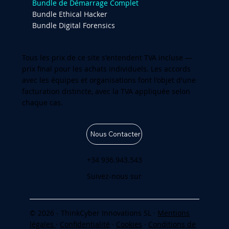
Bundle de Démarrage Complet
Bundle Ethical Hacker
Bundle Digital Forensics
Tous les prix de ce site s'entendent TVA incluse —
prix final pour les achats individuels. Les accords
avec les équipes et organisations font l'objet d'une
facturation distincte, avec la TVA appliquée selon
chaque cas.
Nous Contacter
+34 936.943.543
Suivez-nous sur
© 2026 - ThinkCyber Innovations SL ·
Mentions
légales
·
Confidentialité
·
Cookies
·
Conditions de