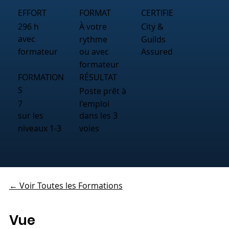
EFFORT
FORMAT
CERTIFIE
296 h
À votre
City &
avec
rythme
Guilds
formateur
ou avec
Assured
formateur
FORMATION
RÉSULTAT
S
Poste prêt à
7
l'emploi
sur les
dans les 3
niveaux 1-3
voies
← Voir Toutes les Formations
Vue