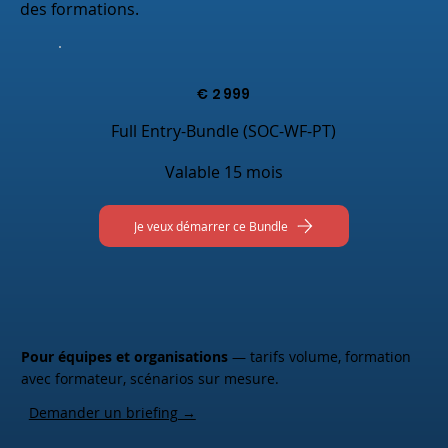
des formations.
€
2 999
Full Entry-Bundle (SOC-WF-PT)
Valable 15 mois
Je veux démarrer ce Bundle
Pour équipes et organisations
— tarifs volume, formation
avec formateur, scénarios sur mesure.
Demander un briefing →