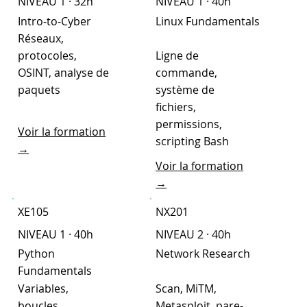
NIVEAU 1 · 32h
NIVEAU 1 · 40h
Intro-to-Cyber
Linux Fundamentals
Réseaux,
protocoles,
Ligne de
OSINT, analyse de
commande,
paquets
système de
fichiers,
permissions,
Voir la formation
scripting Bash
→
Voir la formation
→
XE105
NX201
NIVEAU 1 · 40h
NIVEAU 2 · 40h
Python
Network Research
Fundamentals
Variables,
Scan, MiTM,
boucles,
Metasploit, pare-