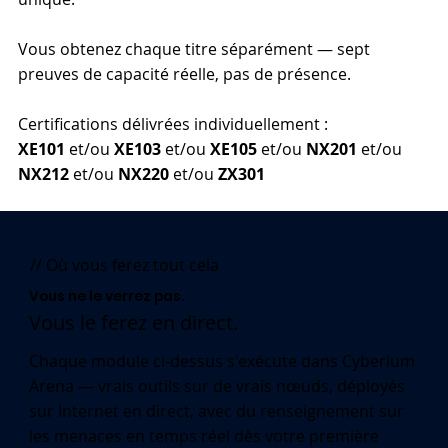
Vous obtenez chaque titre séparément — sept
preuves de capacité réelle, pas de présence.
Certifications délivrées individuellement :
XE101
et/ou
XE103
et/ou
XE105
et/ou
NX201
et/ou
NX212
et/ou
NX220
et/ou
ZX301
// Où vous ferez tout cela
Vous ne le verrez pas.
Vous le ferez en direct.
Chaque module ci-dessus s'exécute dans Cyberium
Arena — vrais outils sur de vrais nœuds, déployés
sur Internet en direct, avec du renseignement sur
les menaces en temps réel dès votre première