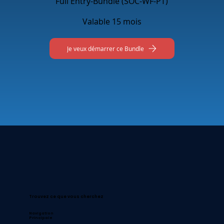
Full Entry-Bundle (SOC-WF-PT)
Valable 15 mois
Je veux démarrer ce Bundle
Trouvez ce que vous cherchez
Navigation
Principale